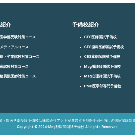
ス紹介
予備校紹介
医学部受験対策コース
CES医師国試予備校
メディアルコース
CES歯科医師国試予備校
級・卒業試験対策コース
CES薬剤師国試予備校
家試験対策コース
Meg看護師国試予備校
務員獣医師対策コース
Meg心理師国試予備校
PMD医学部専門予備校
国試・獣医学部受験予備校は株式会社アクトが運営する獣医学部生向けの国家試験対
Copyright © 2024-Meg獣医師国試予備校 All rights Reserved.