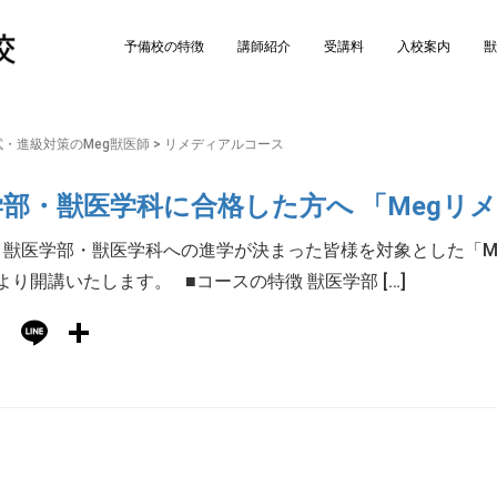
予備校の特徴
講師紹介
受講料
入校案内
獣
・進級対策のMeg獣医師
>
リメディアルコース
学部・獣医学科に合格した方へ 「Megリ
獣医学部・獣医学科への進学が決まった皆様を対象とした「Me
より開講いたします。 ■コースの特徴 獣医学部 […]
Hatena
Line
共
有