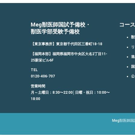
Meg獣医師国試予備校・
コー
獣医学部受験予備校
獣
【東京事務所】東京都千代田区三番町18-18
リ
【福岡本部】福岡県福岡市中央区大名2丁目11-
進
25新栄ビル6F
国
TEL
0120-406-707
公
営業時間
月～土曜日：8:30〜22:00│日曜・祝日：10:00〜
18:00
Meg獣医師