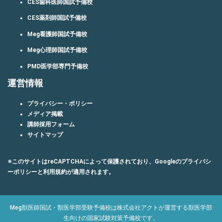
CES歯科医師国試予備校
CES薬剤師国試予備校
Meg看護師国試予備校
Meg心理師国試予備校
PMD医学部専門予備校
運営情報
プライバシー・ポリシー
メディア掲載
講師採用フォーム
サイトマップ
※このサイトはreCAPTCHAによって保護されており、Googleの
プライバシ
ーポリシー
と
利用規約
が適用されます。
Meg獣医師国試・獣医学部受験予備校は株式会社アクトが運営する獣医学部
生向けの国家試験対策予備校です。