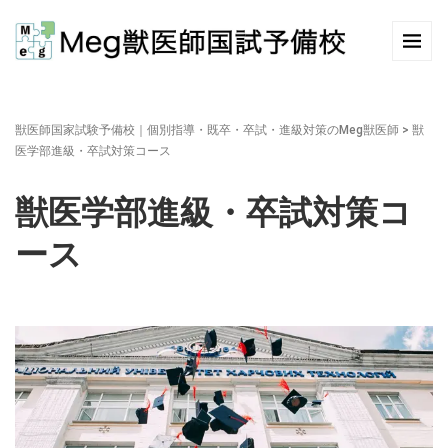
獣医師国家試験予備校｜個別指導・既卒・卒試・進級対策のMeg獣医師
>
獣
医学部進級・卒試対策コース
獣医学部進級・卒試対策コ
ース