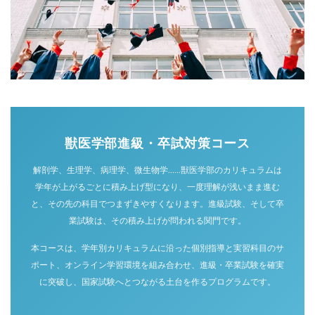
獣医学部進級・卒試対策コース
解剖学、生理学、病理学、微生物学……獣医学部のカリキュラムは
学年が上がるごとに積み上げ型になり、一度理解が浅いまま進む
と、その先の科目でつまずきやすくなります。進級試験、そして卒
業試験は、その積み上げが問われる関門です。
本コースは、学年別カリキュラムに沿った個別指導と実習科目のサ
ポート、オンライン学習環境を組み合わせ、進級・卒業試験を確実
に突破し、国家試験へとつながる土台を作るプログラムです。