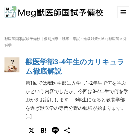
獣医師国家試験予備校｜個別指導・既卒・卒試・進級対策のMeg獣医師
>
外
科学
獣医学部3-4年生のカリキュラ
ム徹底解説
第1回では獣医学部に入学し1-2年生で何を学ぶ
かという内容でしたが、今回は3-4年生で何を学
ぶかをお話しします。 3年生になると教養学部
を過ぎ獣医学の専門分野の勉強が始まります。
[…]
X
Hatena
Line
共