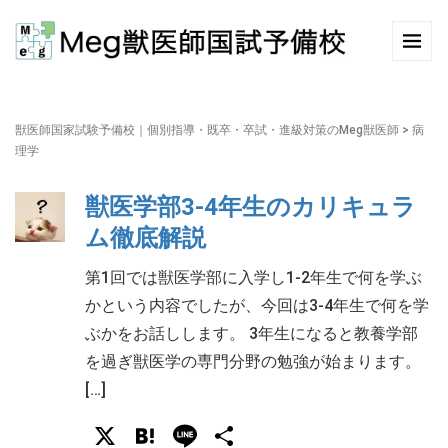
獣医師国家試験予備校｜個別指導・既卒・卒試・進級対策のMeg獣医師
>
病
理学
獣医学部3-4年生のカリキュラ
ム徹底解説
第1回では獣医学部に入学し1-2年生で何を学ぶ
かという内容でしたが、今回は3-4年生で何を学
ぶかをお話しします。 3年生になると教養学部
を過ぎ獣医学の専門分野の勉強が始まります。
[…]
X
Hatena
Line
共